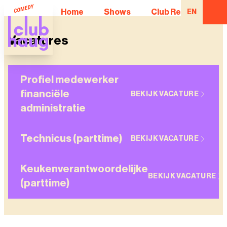
Home
Shows
Club Regulars
EN
Vacatures
Profiel medewerker
financiële
BEKIJK VACATURE
administratie
Technicus (parttime)
BEKIJK VACATURE
Keukenverantwoordelijke
BEKIJK VACATURE
(parttime)