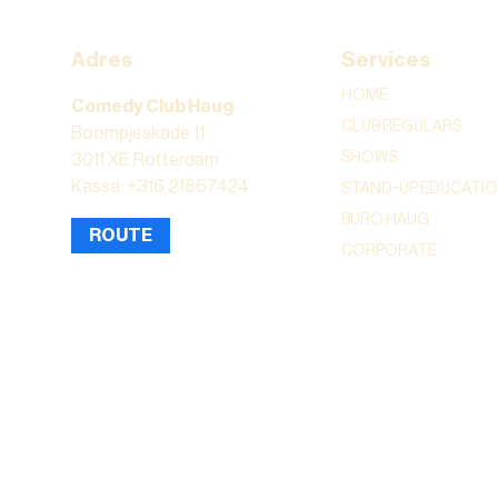
Adres
Services
HOME
Comedy Club Haug
CLUB REGULARS
Boompjeskade 11
SHOWS
3011 XE Rotterdam
Kassa: +316 21867424
STAND-UP EDUCATI
BURO HAUG
ROUTE
CORPORATE