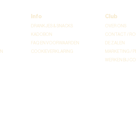
Info
Club
DRANKJES & SNACKS
OVER ONS
KADOBON
CONTACT / RO
FAQ EN VOORWAARDEN
DE ZALEN
ON
COOKIEVERKLARING
MARKETING / P
WERKEN BIJ C