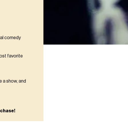
onal comedy
ost favorite
e a show, and
rchase!