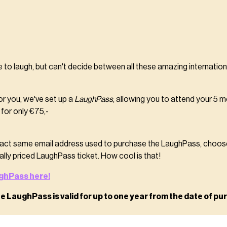
 to laugh, but can't decide between all these amazing internati
for you, we've set up a
LaughPass
, allowing you to attend your 5 m
for only €75,-
exact same email address used to purchase the LaughPass, choos
ally priced LaughPass ticket. How cool is that!
ghPass here!
e LaughPass is valid for up to one year from the date of pu