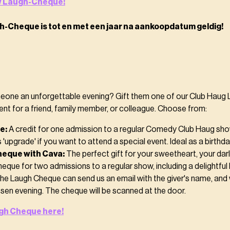
uw Laugh-Cheque!
h-Cheque is tot en met een jaar na aankoopdatum geldig!
eone an unforgettable evening? Gift them one of our Club Haug
nt for a friend, family member, or colleague. Choose from:
e:
A credit for one admission to a regular Comedy Club Haug sho
'upgrade' if you want to attend a special event. Ideal as a birthd
eque with Cava:
The perfect gift for your sweetheart, your darl
eque for two admissions to a regular show, including a delightful 
the Laugh Cheque can send us an email with the giver's name, and 
osen evening. The cheque will be scanned at the door.
gh Cheque here!