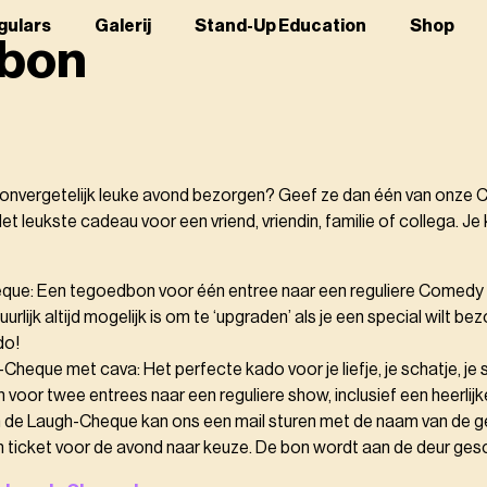
gulars
Galerij
Stand-Up Education
Shop
bon
en onvergetelijk leuke avond bezorgen? Geef ze dan één van onze 
t leukste cadeau voor een vriend, vriendin, familie of collega. Je
que: Een tegoedbon voor één entree naar een reguliere Comedy
urlijk altijd mogelijk is om te ‘upgraden’ als je een special wilt be
do!
heque met cava: Het perfecte kado voor je liefje, je schatje, je s
oor twee entrees naar een reguliere show, inclusief een heerlijke
 de Laugh-Cheque kan ons een mail sturen met de naam van de ge
en ticket voor de avond naar keuze. De bon wordt aan de deur ges