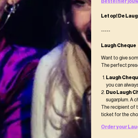
Bestel hier jo
Let op! De Laug
-----
Laugh Cheque
Want to give som
The perfect prese
Laugh Chequ
you can always 
Duo Laugh Ch
sugarplum. A ch
The recipient of 
ticket for the ch
Order your Lau