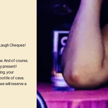
 Laugh Cheques!
w. And of course,
ay present!
ing, your
bottle of cava.
we will reserve a