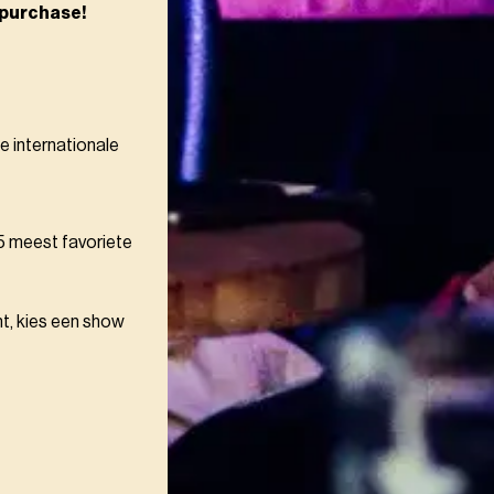
f purchase!
e internationale
5 meest favoriete
t, kies een show