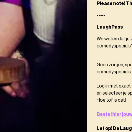
Please note! Th
-----
LaughPass
We weten dat je v
comedyspecials
Geen zorgen, spe
comedyspecials k
Log in met exact
en selecteer je s
Hoe tof is dat!
Bestel hier jo
Let op! De Laug