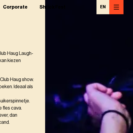
Corporate
Shtick Fest
EN
Club Haug Laugh-
 kan kiezen
 Club Haug show.
zoeken. Ideaal als
uikerspinnetje.
 fles cava.
ver, dan
cand.