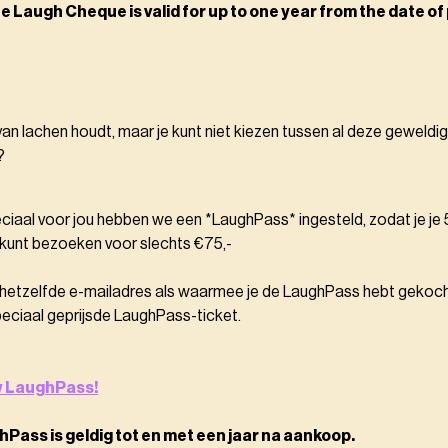
e Laugh Cheque is valid for up to one year from the date o
an lachen houdt, maar je kunt niet kiezen tussen al deze geweldig
?
ciaal voor jou hebben we een *LaughPass* ingesteld, zodat je je 
unt bezoeken voor slechts €75,-
 hetzelfde e-mailadres als waarmee je de LaughPass hebt gekoch
peciaal geprijsde LaughPass-ticket.
uw LaughPass!
hPass is geldig tot en met een jaar na aankoop.