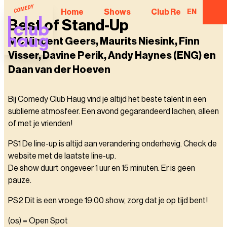
Home
Shows
Club Regulars
EN
Best of Stand-Up
MC Vincent Geers, Maurits Niesink, Finn
Visser, Davine Perik, Andy Haynes (ENG) en
Daan van der Hoeven
Bij Comedy Club Haug vind je altijd het beste talent in een
sublieme atmosfeer. Een avond gegarandeerd lachen, alleen
of met je vrienden!
PS1 De line-up is altijd aan verandering onderhevig. Check de
website met de laatste line-up.
De show duurt ongeveer 1 uur en 15 minuten. Er is geen
pauze.
PS2 Dit is een vroege 19:00 show, zorg dat je op tijd bent!
(os) = Open Spot