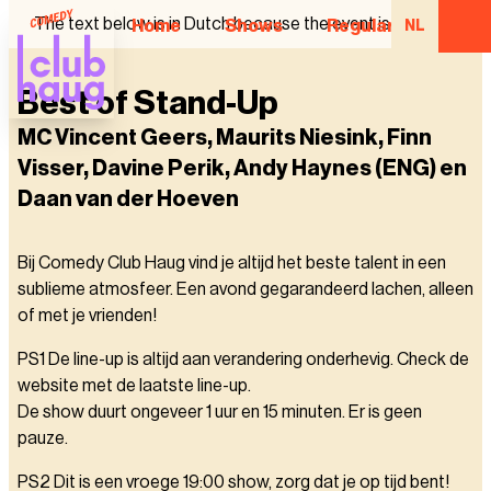
The text below is in Dutch because the event is in Dutch.
Home
Shows
Regular Comedian
NL
Best of Stand-Up
MC Vincent Geers, Maurits Niesink, Finn
Visser, Davine Perik, Andy Haynes (ENG) en
Daan van der Hoeven
Bij Comedy Club Haug vind je altijd het beste talent in een
sublieme atmosfeer. Een avond gegarandeerd lachen, alleen
of met je vrienden!
PS1 De line-up is altijd aan verandering onderhevig. Check de
website met de laatste line-up.
De show duurt ongeveer 1 uur en 15 minuten. Er is geen
pauze.
PS2 Dit is een vroege 19:00 show, zorg dat je op tijd bent!