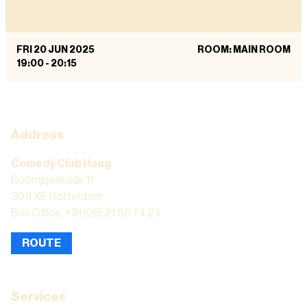
FRI 20 JUN 2025
ROOM: MAIN ROOM
19:00
-
20:15
Address
Comedy Club Haug
Boompjeskade 11
3011 XE Rotterdam
Box Office: +31 (0)6 21 86 74 24
ROUTE
Services