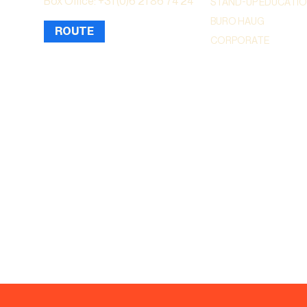
Box Office: +31 (0)6 21 86 74 24
STAND-UP EDUCATI
BURO HAUG
ROUTE
CORPORATE