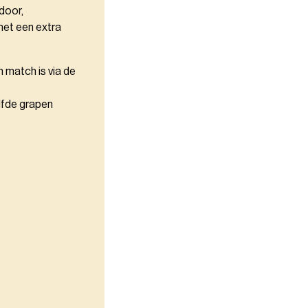
 door,
met een extra
n match is via de
lfde grapen