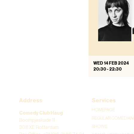
WED 14 FEB 2024
20:30
-
22:30
Address
Services
HOMEPAGE
Comedy Club Haug
REGULAR COMEDIAN
Boompjeskade 11
SHOWS
3011 XE Rotterdam