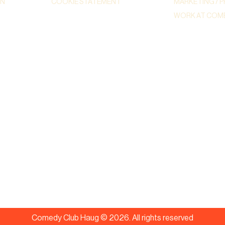
ON
COOKIE STATEMENT
MARKETING / P
WORK AT COME
Comedy Club Haug ©
2026
.
All rights reserved