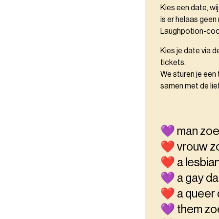
Kies een date, wi
is er helaas gee
Laughpotion-cock
Kies je date via d
tickets.
We sturen je een 
samen met de lief
💜 man zoe
❤️ vrouw z
❤️ a lesbia
💜 a gay da
❤️ a queer
💜 them zo