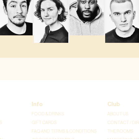
Info
Club
FOOD & DRINKS
ABOUT US
S
GIFT CARDS
CONTACT / DI
FAQ AND TERMS & CONDITIONS
THE ROOMS