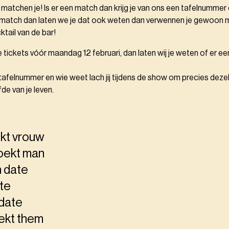
j matchen je! Is er een match dan krijg je van ons een tafelnummer
n match dan laten we je dat ook weten dan verwennen je gewoon 
tail van de bar!
e tickets vóór maandag 12 februari, dan laten wij je weten of er ee
tafelnummer en wie weet lach jij tijdens de show om precies deze
de van je leven.
kt vrouw
oekt man
n date
te
 date
ekt them