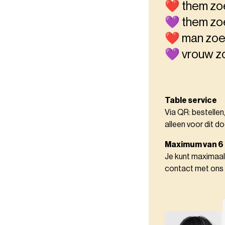
❤️ them zo
💜 them zo
❤️ man zoe
💜 vrouw z
Table service
Via QR: bestellen
alleen voor dit do
Maximum van 6
Je kunt maximaal
contact met ons