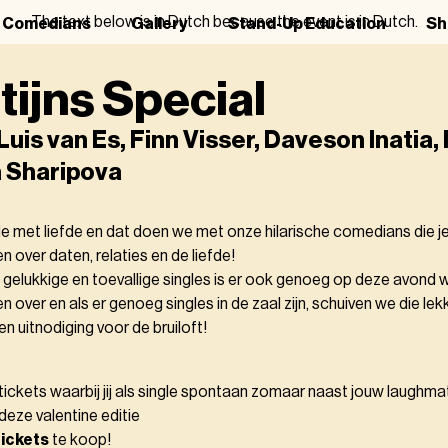
The text below is in Dutch because the event is in Dutch.
r Comedians
Gallery
Stand-Up Education
Sh
tijns Special
Luis van Es, Finn Visser, Daveson Inatia,
a Sharipova
de met liefde en dat doen we met onze hilarische comedians die 
en over daten, relaties en de liefde!
 gelukkige en toevallige singles is er ook genoeg op deze avond 
over en als er genoeg singles in de zaal zijn, schuiven we die lekk
 uitnodiging voor de bruiloft!
tickets waarbij jij als single spontaan zomaar naast jouw laughm
deze valentine editie
tickets
te koop!