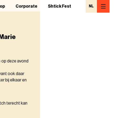
op
Corporate
Shtick Fest
NL
 Marie
je op deze avond
want ook daar
er bij elkaar en
atch terecht kan