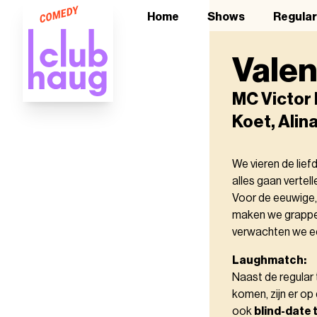
Home
Shows
Regula
Valen
MC Victor 
Koet, Alin
We vieren de lief
alles gaan vertell
Voor de eeuwige,
maken we grappen 
verwachten we een
Laughmatch:
Naast de regular 
komen, zijn er op 
ook
blind-date 