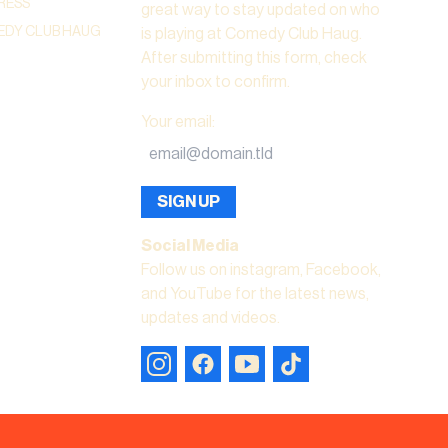
RESS
great way to stay updated on who
DY CLUB HAUG
is playing at Comedy Club Haug.
After submitting this form, check
your inbox to confirm.
Your email
:
SIGN UP
Social Media
Follow us on instagram, Facebook,
and YouTube for the latest news,
updates and videos.