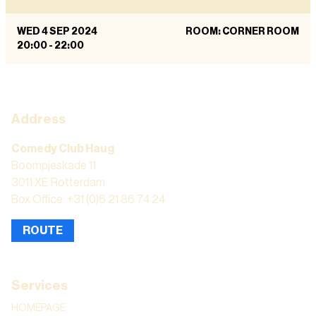
WED 4 SEP 2024
ROOM: CORNER ROOM
20:00
-
22:00
Address
Comedy Club Haug
Boompjeskade 11
3011 XE Rotterdam
Box Office: +31 (0)6 21 86 74 24
ROUTE
Services
HOMEPAGE