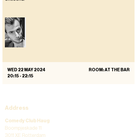
WED 22 MAY 2024
ROOM: AT THE BAR
20:15
-
22:15
Address
Comedy Club Haug
Boompjeskade 11
3011 XE Rotterdam