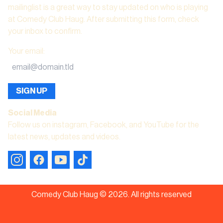
mailinglist is a great way to stay updated on who is playing
at Comedy Club Haug. After submitting this form, check
your inbox to confirm.
Your email
:
SIGN UP
Social Media
Follow us on instagram, Facebook, and YouTube for the
latest news, updates and videos.
Comedy Club Haug ©
2026
.
All rights reserved