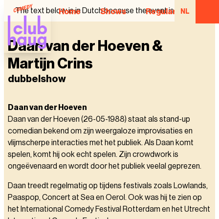
The text below is in Dutch because the event is in Dutch.
Home
Shows
Regular Comedian
NL
Daan van der Hoeven &
Martijn Crins
dubbelshow
Daan van der Hoeven
Daan van der Hoeven (26-05-1988) staat als stand-up
comedian bekend om zijn weergaloze improvisaties en
vlijmscherpe interacties met het publiek. Als Daan komt
spelen, komt hij ook echt spelen. Zijn crowdwork is
ongeëvenaard en wordt door het publiek veelal geprezen.
Daan treedt regelmatig op tijdens festivals zoals Lowlands,
Paaspop, Concert at Sea en Oerol. Ook was hij te zien op
het International Comedy Festival Rotterdam en het Utrecht