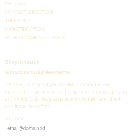
ABOUT US
CONTACT / DIRECTIONS
THE ROOMS
MARKETING / PRESS
WORK AT COMEDY CLUB HAUG
Stay in touch
Subscribe to our Newsletter
Let’s keep in touch. If you love live comedy, then our
mailinglist is a great way to stay updated on who is playing
at Comedy Club Haug. After submitting this form, check
your inbox to confirm.
Your email
: