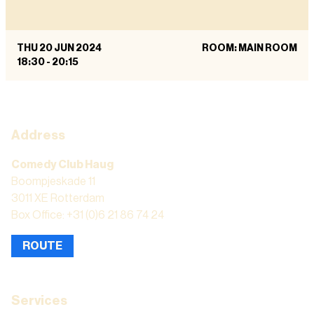
THU 20 JUN 2024
ROOM: MAIN ROOM
18:30
-
20:15
Address
Comedy Club Haug
Boompjeskade 11
3011 XE Rotterdam
Box Office: +31 (0)6 21 86 74 24
ROUTE
Services