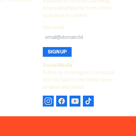
DY CLUB HAUG
is playing at Comedy Club Haug.
After submitting this form, check
your inbox to confirm.
Your email
:
SIGN UP
Social Media
Follow us on instagram, Facebook,
and YouTube for the latest news,
updates and videos.