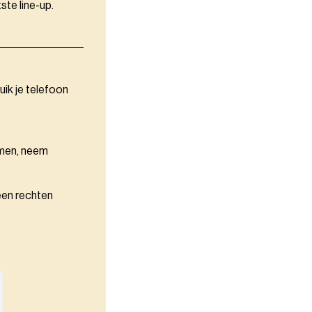
te line-up.
uik je telefoon
omen, neem
een rechten