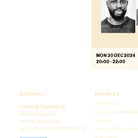
MON 30 DEC 2024
20:00
-
22:00
Address
Services
HOMEPAGE
Comedy Club Haug
REGULAR COMEDIAN
Boompjeskade 11
SHOWS
3011 XE Rotterdam
Box Office: +31 (0)6 21 86 74 24
STAND-UP EDUCATI