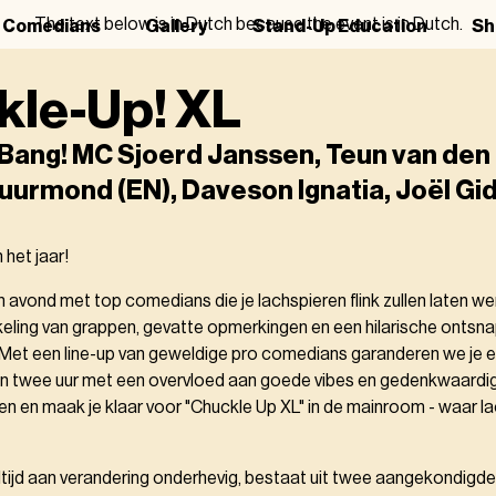
The text below is in Dutch because the event is in Dutch.
r Comedians
Gallery
Stand-Up Education
Sh
kle-Up! XL
 Bang! MC Sjoerd Janssen, Teun van den 
uurmond (EN), Daveson Ignatia, Joël Gi
het jaar!
n avond met top comedians die je lachspieren flink zullen laten w
ling van grappen, gevatte opmerkingen en een hilarische ontsnap
. Met een line-up van geweldige pro comedians garanderen we je 
 twee uur met een overvloed aan goede vibes en gedenkwaard
en en maak je klaar voor "Chuckle Up XL" in de mainroom - waar l
altijd aan verandering onderhevig, bestaat uit twee aangekondig