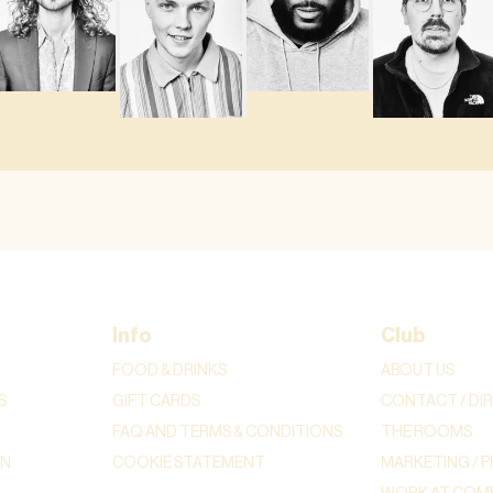
Info
Club
FOOD & DRINKS
ABOUT US
S
GIFT CARDS
CONTACT / DI
FAQ AND TERMS & CONDITIONS
THE ROOMS
ON
COOKIE STATEMENT
MARKETING / P