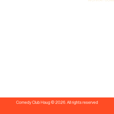
WORK AT COME
Comedy Club Haug ©
2026
.
All rights reserved