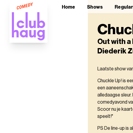
Home
Shows
Regula
Chuc
Out with a
Diederik Z
Laatste show van 
Chuckle Up! is ee
een aaneenschake
alledaagse sleur
comedyavond van
Scoor nu je kaart
speelt!"
PS De line-up is 