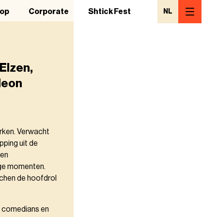
op
Corporate
Shtick Fest
NL
Elzen,
deon
erken. Verwacht
ping uit de
een
ige momenten.
achen de hoofdrol
de comedians en