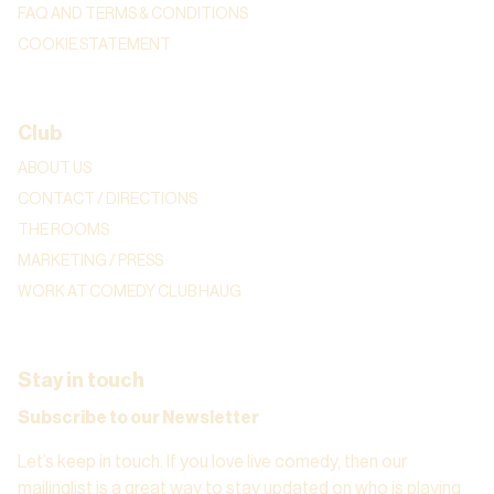
FAQ AND TERMS & CONDITIONS
COOKIE STATEMENT
Club
ABOUT US
CONTACT / DIRECTIONS
THE ROOMS
MARKETING / PRESS
WORK AT COMEDY CLUB HAUG
Stay in touch
Subscribe to our Newsletter
Let’s keep in touch. If you love live comedy, then our
mailinglist is a great way to stay updated on who is playing