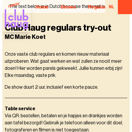
The text below is in Dutch because the event is in Dutch.
Home
Shows
Regular Comedian
NL
Club Haug regulars try-out
MC Marie Koet
Onze vaste club regulars en komen nieuw materiaal
uitproberen. Wat gaat werken en wat zullen ze nooit meer
doen! Hier worden parels gekweekt. Jullie kunnen erbij zijn!
Elke maandag, vaste prik.
De show duurt 2 uur, inclusief een korte pauze.
Table service
Via QR: bestellen, betalen en je hapjes en drankjes worden
aan tafel bezorgd! Gebruik je telefoon alleen voor dit doel,
fotograferen en filmen is niet toegestaan.