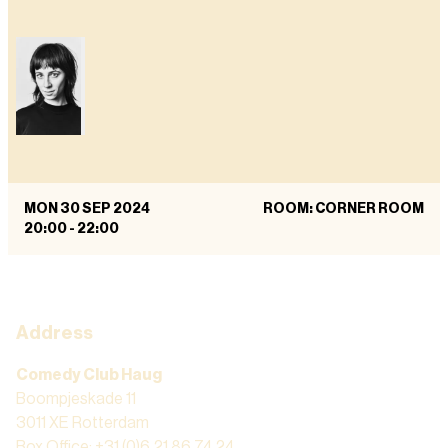
MON 30 SEP 2024
ROOM: CORNER ROOM
20:00
-
22:00
Address
Comedy Club Haug
Boompjeskade 11
3011 XE Rotterdam
Box Office: +31 (0)6 21 86 74 24