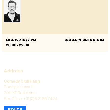
MON 19 AUG 2024
ROOM: CORNER ROOM
20:00
-
22:00
Address
Comedy Club Haug
Boompjeskade 11
3011 XE Rotterdam
Box Office: +31 (0)6 21 86 74 24
ROUTE