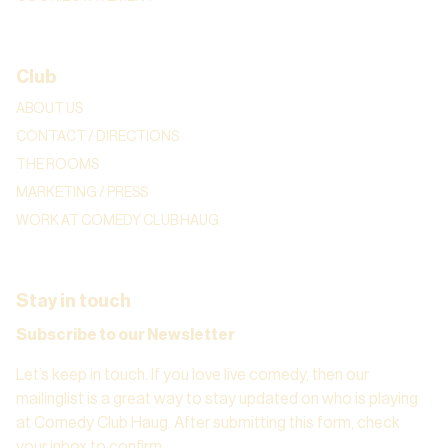
Club
ABOUT US
CONTACT / DIRECTIONS
THE ROOMS
MARKETING / PRESS
WORK AT COMEDY CLUB HAUG
Stay in touch
Subscribe to our Newsletter
Let’s keep in touch. If you love live comedy, then our
mailinglist is a great way to stay updated on who is playing
at Comedy Club Haug. After submitting this form, check
your inbox to confirm.