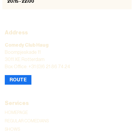
20:15
-
22:00
Address
Comedy Club Haug
Boompjeskade 11
3011 XE Rotterdam
Box Office: +31 (0)6 21 86 74 24
ROUTE
Services
HOMEPAGE
REGULAR COMEDIANS
SHOWS