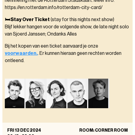
herinnering met de Rotterdam Stadskaart. Meer info:
https://en.rotterdam.info/rotterdam-city-card/
🛏️ Stay Over Ticket
(stay for this nights next show)
Blijf lekker hangen voor de volgende show, de late night solo
van Sjoerd Janssen; Ondanks Alles
Bij het kopen van een ticket aanvaard je onze
voorwaarden.
. Er kunnen hieraan geen rechten worden
ontleend.
FRI 13 DEC 2024
ROOM: CORNER ROOM