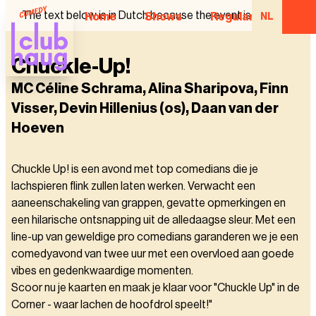
The text below is in Dutch because the event is in Dutch.
Home
Shows
Regular Comedian
NL
Chuckle-Up!
MC Céline Schrama, Alina Sharipova, Finn
Visser, Devin Hillenius (os), Daan van der
Hoeven
Chuckle Up! is een avond met top comedians die je
lachspieren flink zullen laten werken. Verwacht een
aaneenschakeling van grappen, gevatte opmerkingen en
een hilarische ontsnapping uit de alledaagse sleur. Met een
line-up van geweldige pro comedians garanderen we je een
comedyavond van twee uur met een overvloed aan goede
vibes en gedenkwaardige momenten.
Scoor nu je kaarten en maak je klaar voor "Chuckle Up" in de
Corner - waar lachen de hoofdrol speelt!"