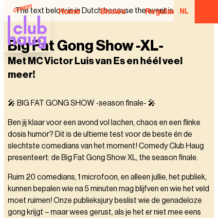
The text below is in Dutch because the event is in Dutch.
Home
Shows
Regular Comedian
NL
Big Fat Gong Show -XL-
Met MC Victor Luis van Es en héél veel
meer!
🎤 BIG FAT GONG SHOW -season finale- 🎤
Ben jij klaar voor een avond vol lachen, chaos en een flinke
dosis humor? Dit is de ultieme test voor de beste én de
slechtste comedians van het moment! Comedy Club Haug
presenteert: de Big Fat Gong Show XL, the season finale.
Ruim 20 comedians, 1 microfoon, en alleen jullie, het publiek,
kunnen bepalen wie na 5 minuten mag blijfven en wie het veld
moet ruimen! Onze publieksjury beslist wie de genadeloze
gong krijgt – maar wees gerust, als je het er niet mee eens