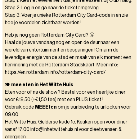
Stap 1: Kies het evenement dat je interesseert bij Club Haug.
Stap 2: Log in en ga naar de ticketomgeving
Stap 3: Voer je unieke Rotterdam City Card-code in en zie
hoe je voordelen zichtbaar worden!
Heb je nog geen Rotterdam City Card? 🤔
Haal de jouwe vandaag nog en open de deur naar een
wereld van entertainment en besparingen! Omarm de
levendige energie van de stad en maak van elk moment een
herinnering met de Rotterdam Stadskaart. Meer info:
https://en.rotterdam.info/rotterdam-city-card/
🍽️
mee eten in Het Witte Huis
Eten voor of na de show? Bestel voor een heerlijke diner
voor €19,50 (+€1,50 fee) met een PLUS ticket!
Gebruik code
MEEEten
om je aanbieding te unlocken voor
09:00
Het Witte Huis, Gelderse kade 1c. Keuken open voor diner
vanaf 17:00 info@inhetwittehuis.nl voor dieetwensen &
allergieën