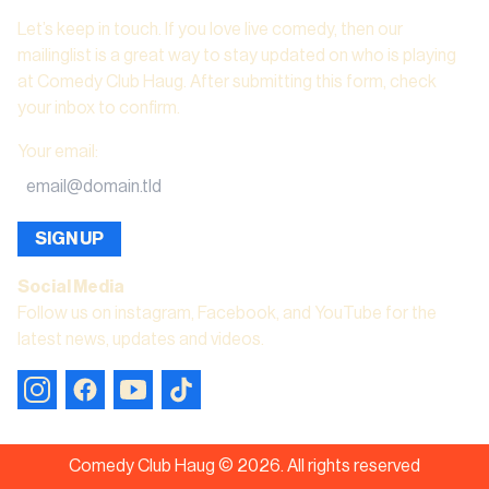
Let’s keep in touch. If you love live comedy, then our
mailinglist is a great way to stay updated on who is playing
at Comedy Club Haug. After submitting this form, check
your inbox to confirm.
Your email
:
SIGN UP
Social Media
Follow us on instagram, Facebook, and YouTube for the
latest news, updates and videos.
Comedy Club Haug ©
2026
.
All rights reserved