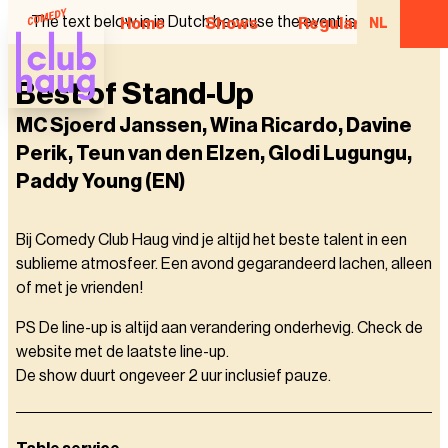
The text below is in Dutch because the event is in Dutch.
Home
Shows
Regular Comedian
NL
Best of Stand-Up
MC Sjoerd Janssen, Wina Ricardo, Davine
Perik, Teun van den Elzen, Glodi Lugungu,
Paddy Young (EN)
Bij Comedy Club Haug vind je altijd het beste talent in een
sublieme atmosfeer. Een avond gegarandeerd lachen, alleen
of met je vrienden!
PS De line-up is altijd aan verandering onderhevig. Check de
website met de laatste line-up.
De show duurt ongeveer 2 uur inclusief pauze.