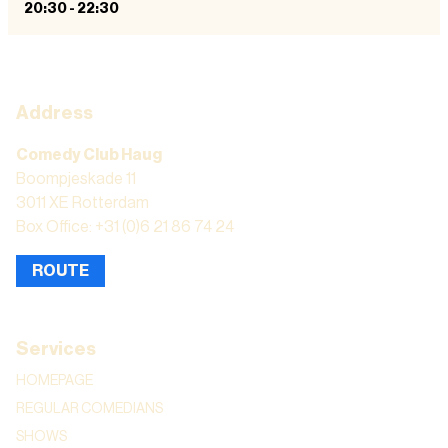
20:30
-
22:30
Address
Comedy Club Haug
Boompjeskade 11
3011 XE Rotterdam
Box Office: +31 (0)6 21 86 74 24
ROUTE
Services
HOMEPAGE
REGULAR COMEDIANS
SHOWS