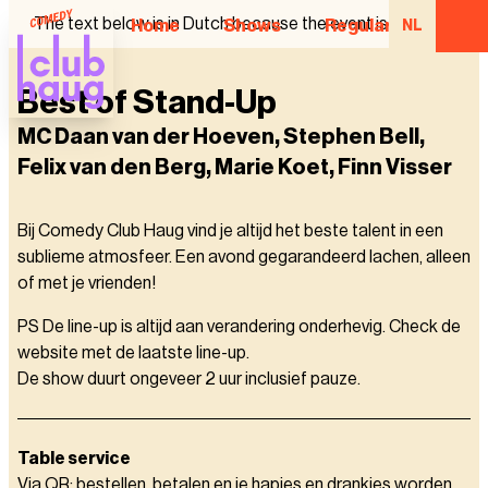
The text below is in Dutch because the event is in Dutch.
Home
Shows
Regular Comedian
NL
Best of Stand-Up
MC Daan van der Hoeven, Stephen Bell,
Felix van den Berg, Marie Koet, Finn Visser
Bij Comedy Club Haug vind je altijd het beste talent in een
sublieme atmosfeer. Een avond gegarandeerd lachen, alleen
of met je vrienden!
PS De line-up is altijd aan verandering onderhevig. Check de
website met de laatste line-up.
De show duurt ongeveer 2 uur inclusief pauze.
Table service
Via QR: bestellen, betalen en je hapjes en drankjes worden