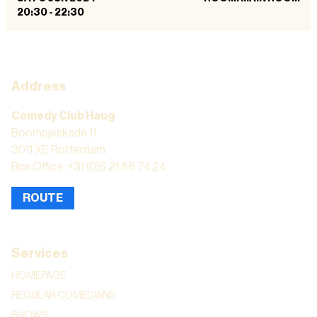
20:30
-
22:30
Address
Comedy Club Haug
Boompjeskade 11
3011 XE Rotterdam
Box Office: +31 (0)6 21 86 74 24
ROUTE
Services
HOMEPAGE
REGULAR COMEDIANS
SHOWS