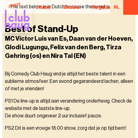
The text below is in Dutch because the event is in Dutch.
Home
Shows
Regular Comedian
NL
Best of Stand-Up
MC Victor Luis van Es, Daan van der Hoeven,
Glodi Lugungu, Felix van den Berg, Tirza
Gehring (os) en Nira Tal (EN)
Bij Comedy Club Haug vind je altijd het beste talent in een
sublieme atmosfeer. Een avond gegarandeerd lachen, alleen
of met je vrienden!
PS1 De line-up is altijd aan verandering onderhevig. Check de
website met de laatste line-up.
De show duurt ongeveer 2 uur inclusief pauze.
PS2 Dit is een vroege 18:00 show, zorg dat je op tijd bent!