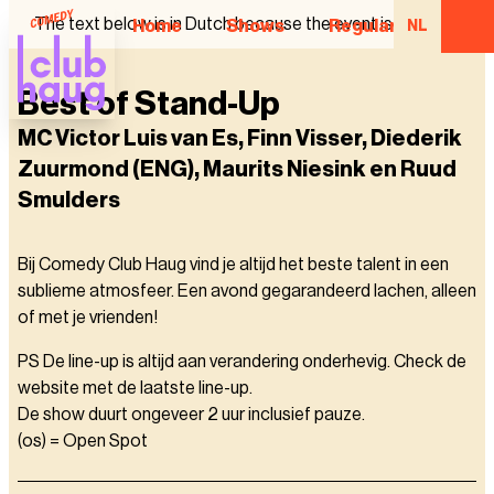
The text below is in Dutch because the event is in Dutch.
Home
Shows
Regular Comedian
NL
Best of Stand-Up
MC Victor Luis van Es, Finn Visser, Diederik
Zuurmond (ENG), Maurits Niesink en Ruud
Smulders
Bij Comedy Club Haug vind je altijd het beste talent in een
sublieme atmosfeer. Een avond gegarandeerd lachen, alleen
of met je vrienden!
PS De line-up is altijd aan verandering onderhevig. Check de
website met de laatste line-up.
De show duurt ongeveer 2 uur inclusief pauze.
(os) = Open Spot