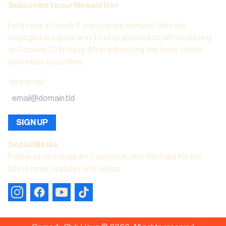
Subscribe to our Newsletter
Let’s keep in touch. If you love live comedy, then our
mailinglist is a great way to stay updated on who is playing
at Comedy Club Haug. After submitting this form, check
your inbox to confirm.
Your email
:
SIGN UP
Social Media
Follow us on instagram, Facebook, and YouTube for the
latest news, updates and videos.