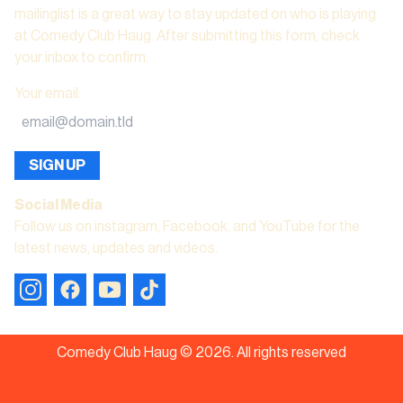
mailinglist is a great way to stay updated on who is playing
at Comedy Club Haug. After submitting this form, check
your inbox to confirm.
Your email
:
SIGN UP
Social Media
Follow us on instagram, Facebook, and YouTube for the
latest news, updates and videos.
Comedy Club Haug ©
2026
.
All rights reserved