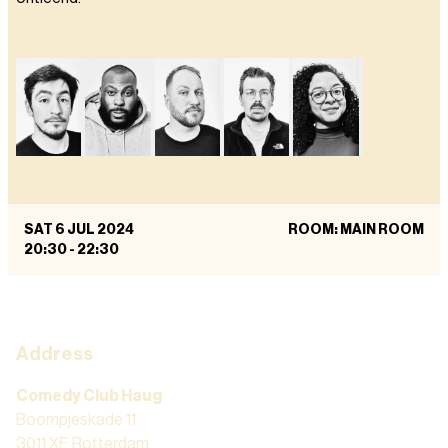
SAT 6 JUL 2024
ROOM: MAIN ROOM
20:30
-
22:30
Address
Comedy Club Haug
Boompjeskade 11
3011 XE Rotterdam