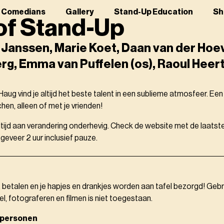
r Comedians
Gallery
Stand-Up Education
Sh
of Stand-Up
Janssen, Marie Koet, Daan van der Hoev
rg, Emma van Puffelen (os), Raoul Heert
aug vind je altijd het beste talent in een sublieme atmosfeer. Ee
en, alleen of met je vrienden!
altijd aan verandering onderhevig. Check de website met de laatste
eveer 2 uur inclusief pauze.
, betalen en je hapjes en drankjes worden aan tafel bezorgd! Gebr
el, fotograferen en filmen is niet toegestaan.
 personen