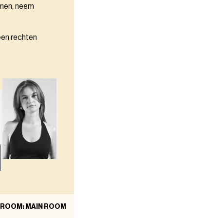
omen, neem
een rechten
ROOM: MAIN ROOM