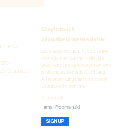
Stay in touch
Subscribe to our Newsletter
RECTIONS
Let’s keep in touch. If you love live
comedy, then our mailinglist is a
RESS
great way to stay updated on who
DY CLUB HAUG
is playing at Comedy Club Haug.
After submitting this form, check
your inbox to confirm.
Your email
:
SIGN UP