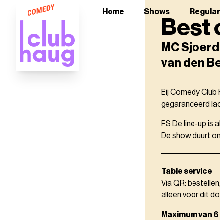
Home
Shows
Regula
Best 
MC Sjoerd 
van den Be
Bij Comedy Club H
gegarandeerd lach
PS De line-up is 
De show duurt ong
Table service
Via QR: bestellen
alleen voor dit do
Maximum van 6