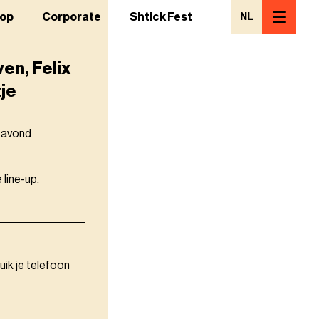
op
Corporate
Shtick Fest
NL
en, Felix
je
n avond
 line-up.
uik je telefoon