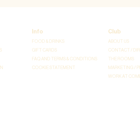
Info
Club
FOOD & DRINKS
ABOUT US
S
GIFT CARDS
CONTACT / DI
FAQ AND TERMS & CONDITIONS
THE ROOMS
ON
COOKIE STATEMENT
MARKETING / P
WORK AT COME