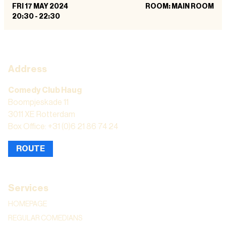
FRI 17 MAY 2024
ROOM: MAIN ROOM
20:30
-
22:30
Address
Comedy Club Haug
Boompjeskade 11
3011 XE Rotterdam
Box Office: +31 (0)6 21 86 74 24
ROUTE
Services
HOMEPAGE
REGULAR COMEDIANS