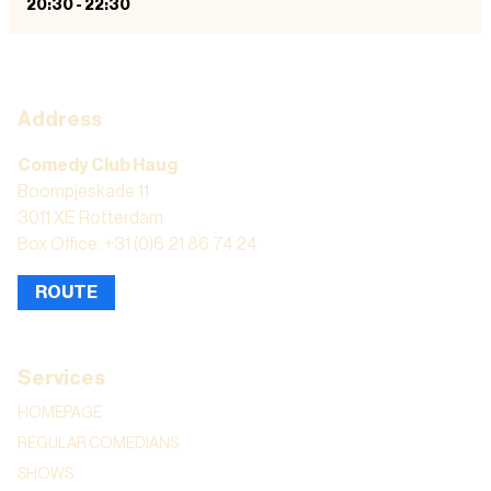
20:30
-
22:30
Address
Comedy Club Haug
Boompjeskade 11
3011 XE Rotterdam
Box Office: +31 (0)6 21 86 74 24
ROUTE
Services
HOMEPAGE
REGULAR COMEDIANS
SHOWS