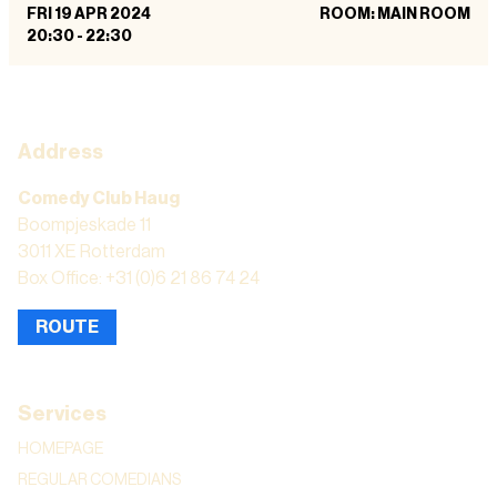
FRI 19 APR 2024
ROOM: MAIN ROOM
20:30
-
22:30
Address
Comedy Club Haug
Boompjeskade 11
3011 XE Rotterdam
Box Office: +31 (0)6 21 86 74 24
ROUTE
Services
HOMEPAGE
REGULAR COMEDIANS