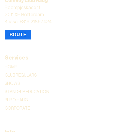
Comedy Club Haug
Boompjeskade 11
3011 XE Rotterdam
Kassa: +316 21867424
ROUTE
Services
HOME
CLUB REGULARS
SHOWS
STAND-UP EDUCATION
BURO HAUG
CORPORATE
Info