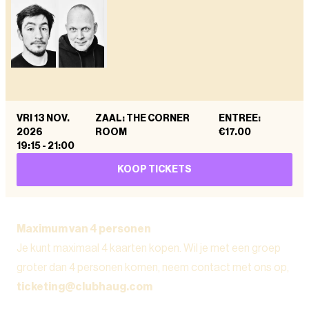
VRI 13 NOV.
ZAAL: THE CORNER
ENTREE
:
2026
ROOM
€17.00
19:15
-
21:00
KOOP TICKETS
Maximum van 4 personen
Je kunt maximaal 4 kaarten kopen. Wil je met een groep
groter dan 4 personen komen, neem contact met ons op,
ticketing@clubhaug.com