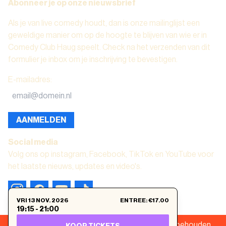
Abonneer je op onze nieuwsbrief
Als je van live comedy houdt, dan is onze mailinglijst een
geweldige manier om op de hoogte te blijven van wie er in
Comedy Club Haug speelt. Check na het verzenden van dit
formulier je inbox om je inschrijving te bevestigen.
E-mailadres
:
AANMELDEN
Social media
Volg ons op instagram, Facebook, TikTok en YouTube voor
het laatste nieuws, updates en video's.
VRI 13 NOV. 2026
ENTREE
:
€17.00
19:15
-
21:00
Comedy Club Haug ©
2026
.
Alle rechten voorbehouden