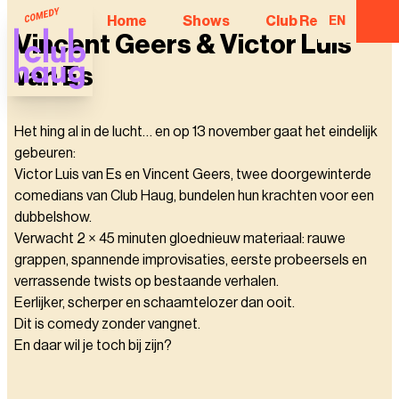
Home
Shows
Club Regulars
EN
Vincent Geers & Victor Luis
van Es
Het hing al in de lucht… en op 13 november gaat het eindelijk
gebeuren:
Victor Luis van Es en Vincent Geers, twee doorgewinterde
comedians van Club Haug, bundelen hun krachten voor een
dubbelshow.
Verwacht 2 × 45 minuten gloednieuw materiaal: rauwe
grappen, spannende improvisaties, eerste probeersels en
verrassende twists op bestaande verhalen.
Eerlijker, scherper en schaamtelozer dan ooit.
Dit is comedy zonder vangnet.
En daar wil je toch bij zijn?