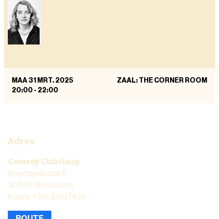
MAA 31 MRT. 2025
ZAAL: THE CORNER ROOM
20:00
-
22:00
Adres
Comedy Club Haug
Boompjeskade 11
3011 XE Rotterdam
Kassa: +316 21867424
ROUTE