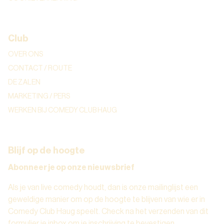
Club
OVER ONS
CONTACT / ROUTE
DE ZALEN
MARKETING / PERS
WERKEN BIJ COMEDY CLUB HAUG
Blijf op de hoogte
Abonneer je op onze nieuwsbrief
Als je van live comedy houdt, dan is onze mailinglijst een
geweldige manier om op de hoogte te blijven van wie er in
Comedy Club Haug speelt. Check na het verzenden van dit
formulier je inbox om je inschrijving te bevestigen.