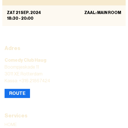
ZAT 21 SEP. 2024
ZAAL: MAIN ROOM
18:30
-
20:00
Adres
Comedy Club Haug
Boompjeskade 11
3011 XE Rotterdam
Kassa: +316 21867424
ROUTE
Services
HOME