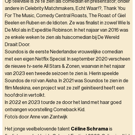
Op televisie is ze te zien als comedian en presentator; onder
andere in Celebrity Matchmakers, Echt Waar!?, Thank You
For The Music, Comedy Central Roasts, The Roast of Giel
Beelen en Ruben en de Idioten. Ze was finalist in zowel Wie Is
De Mol als in Expeditie Robinson. In het najaar van 2016 was
ze enkele weken te zien als huiscomedian bij De Wereld
Draait Door.
Soundos is de eerste Nederlandse vrouwelijke comedian
met een eigen Netflix Special. In september 2020 verscheen
de nieuwe tv-serie All Stars & Zonen, waarvan in het najaar
van 2023 een tweede seizoen te zien is. Hierin speelde
Soundos de rol van Aisha. In 2021 was Soundos te zien in de
film Meskina, een project wat ze zelf geïnitieerd heeft een
hoofdrol in vertolkt.
In 2022 en 2023 tourde ze door het land met haar goed
ontvangen voorstelling Comeback Kid.
Foto’s door Anne van Zantwijk
Het jonge veelbelovende talent
Céline Schrama
is