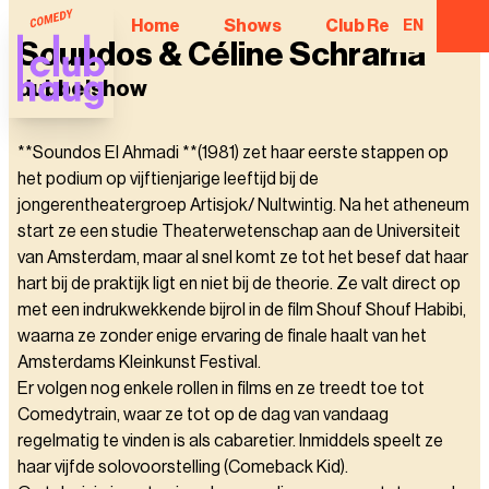
Home
Shows
Club Regulars
EN
Soundos & Céline Schrama
dubbelshow
**Soundos El Ahmadi **(1981) zet haar eerste stappen op
het podium op vijftienjarige leeftijd bij de
jongerentheatergroep Artisjok/ Nultwintig. Na het atheneum
start ze een studie Theaterwetenschap aan de Universiteit
van Amsterdam, maar al snel komt ze tot het besef dat haar
hart bij de praktijk ligt en niet bij de theorie. Ze valt direct op
met een indrukwekkende bijrol in de film Shouf Shouf Habibi,
waarna ze zonder enige ervaring de finale haalt van het
Amsterdams Kleinkunst Festival.
Er volgen nog enkele rollen in films en ze treedt toe tot
Comedytrain, waar ze tot op de dag van vandaag
regelmatig te vinden is als cabaretier. Inmiddels speelt ze
haar vijfde solovoorstelling (Comeback Kid).