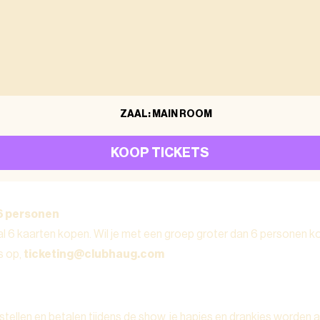
ZAAL: MAIN ROOM
KOOP TICKETS
6 personen
l 6 kaarten kopen. Wil je met een groep groter dan 6 personen 
s op,
ticketing@clubhaug.com
stellen en betalen tijdens de show, je hapjes en drankjes worden a