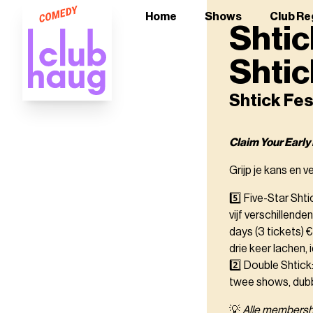
Home
Shows
Club Re
Shtic
Shtic
Shtick Fe
Claim Your Early
Grijp je kans en 
5️⃣ Five-Star Shti
vijf verschillende
days (3 tickets) 
drie keer lachen,
2️⃣ Double Shtick:
twee shows, dubb
💡
Alle membershi