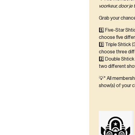
voorkeur, door je t
Grab your chance
5️⃣ Five-Star Shti
choose five diffe
3️⃣ Triple Shtick 
choose three dif
2️⃣ Double Shtick 
two different sho
💡* All membershi
show(s) of your c