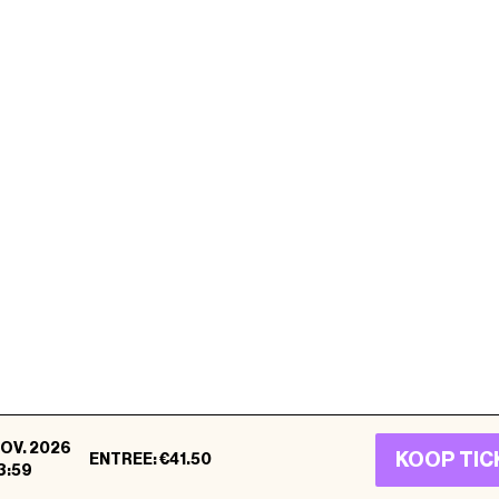
NOV. 2026
Comedy Club Haug ©
2026
.
Alle rechten voorbehouden
KOOP TIC
ENTREE
:
€41.50
3:59