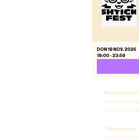
DON 19 NOV. 2026
19:00
-
23:59
Maximum van 
Je kunt maximaa
contact met on
Table service
Via QR kun je be