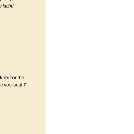
e lacht!
kets for the
re you laugh!*