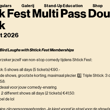
gulars
Galerij
Stand-Up Education
Shop
k Fest Multi Pass Do
k
st 2026
 Bird Laughs with Shtick Fest Memberships
verzeker jezelf van non-stop comedy tijdens Shtick Fest:
ck: 5 shows all days (5 tickets) €90.-
nde shows, grootste korting, maximaal plezier. 3️⃣ Triple Shtick: 3 
€58:
 ideaal voor jouw comedy-ervaring.
 2 different shows all days (2 tickets) €41,50:
el de lol
ps zijn persoonsgebonden. Je kiest vooraf je stoel voor de show(s