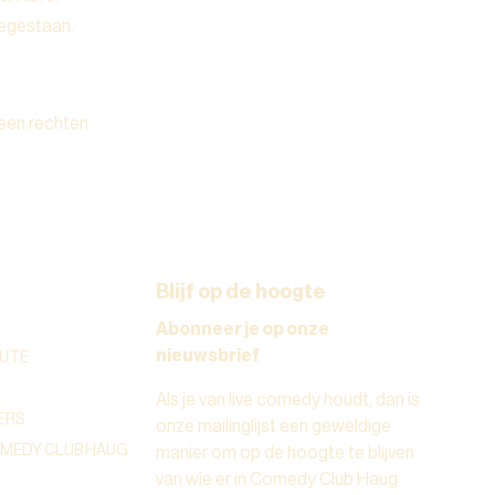
oegestaan.
geen rechten
Blijf op de hoogte
Abonneer je op onze
nieuwsbrief
UTE
Als je van live comedy houdt, dan is
ERS
onze mailinglijst een geweldige
OMEDY CLUB HAUG
manier om op de hoogte te blijven
van wie er in Comedy Club Haug