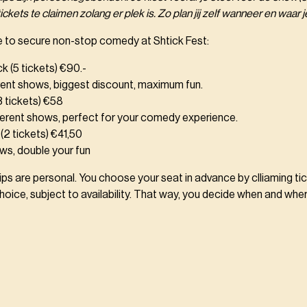
ickets te claimen zolang er plek is. Zo plan jij zelf wanneer en waar j
 to secure non-stop comedy at Shtick Fest:
ck (5 tickets) €90.-
rent shows, biggest discount, maximum fun.
(3 tickets) €58
ferent shows, perfect for your comedy experience.
(2 tickets) €41,50
ws, double your fun
ps are personal. You choose your seat in advance by clliaming tic
hoice, subject to availability. That way, you decide when and whe