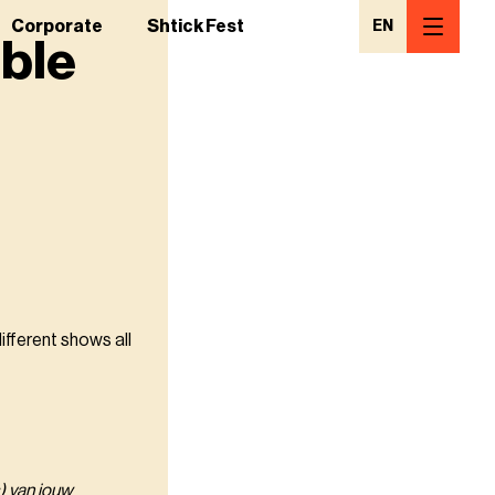
Corporate
Shtick Fest
EN
uble
different shows all
) van jouw