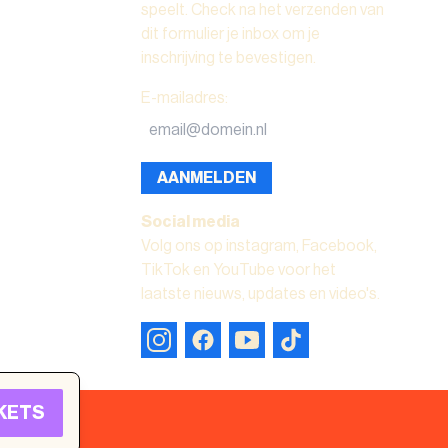
speelt. Check na het verzenden van
dit formulier je inbox om je
inschrijving te bevestigen.
E-mailadres
:
AANMELDEN
Social media
Volg ons op instagram, Facebook,
TikTok en YouTube voor het
laatste nieuws, updates en video's.
KETS