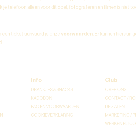
 je telefoon alleen voor dit doel, fotograferen en filmen is niet t
n een ticket aanvaard je onze
voorwaarden
. Er kunnen hieraan 
d.
Info
Club
DRANKJES & SNACKS
OVER ONS
KADOBON
CONTACT / RO
FAQ EN VOORWAARDEN
DE ZALEN
ON
COOKIEVERKLARING
MARKETING / P
WERKEN BIJ C