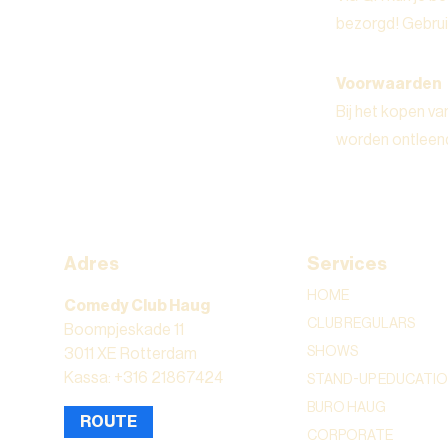
bezorgd! Gebruik
Voorwaarden
Bij het kopen va
worden ontleen
Adres
Services
HOME
Comedy Club Haug
CLUB REGULARS
Boompjeskade 11
SHOWS
3011 XE Rotterdam
Kassa: +316 21867424
STAND-UP EDUCATI
BURO HAUG
ROUTE
CORPORATE