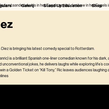
nderstaande tekst is in het Engels omdat de show in het Engels i
gulars
Galerij
Stand-Up Education
Shop
iez
c Diez is bringing his latest comedy special to Rotterdam.
ric) is a brilliant Spanish one-liner comedian known for his dark,
 unconventional jokes, he delivers laughs while exploring life’s co
 win a Golden Ticket on “Kill Tony,” Ric leaves audiences laughing 
hlines