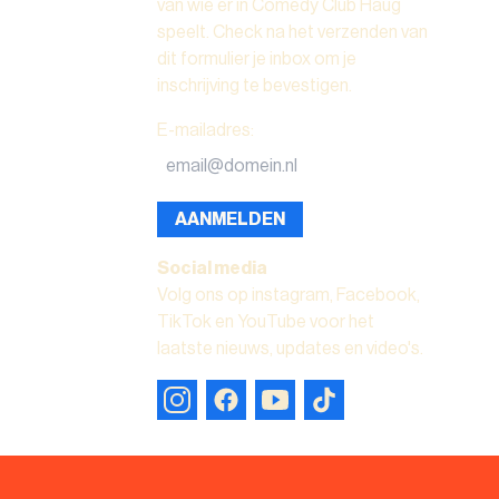
van wie er in Comedy Club Haug
speelt. Check na het verzenden van
dit formulier je inbox om je
inschrijving te bevestigen.
E-mailadres
:
AANMELDEN
Social media
Volg ons op instagram, Facebook,
TikTok en YouTube voor het
laatste nieuws, updates en video's.