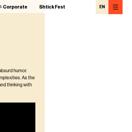
s.
Corporate
Shtick Fest
EN
 absurd humor.
mplexities. As the
and thinking with