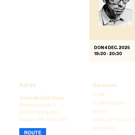
DON 4 DEC. 2025
19:30
-
20:30
Adres
Services
HOME
Comedy Club Haug
CLUB REGULARS
Boompjeskade 11
SHOWS
3011 XE Rotterdam
Kassa: +316 21867424
STAND-UP EDUCATI
BURO HAUG
ROUTE