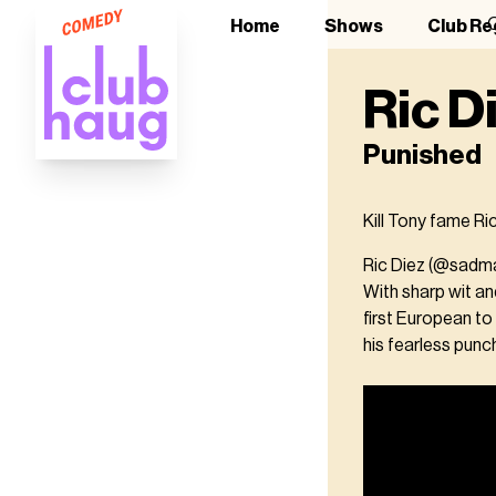
O
Home
Shows
Club Re
Ric D
Punished
Kill Tony fame Ri
Ric Diez (@sadman
With sharp wit and
first European to
his fearless punc