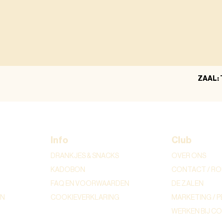
ZAAL:
Info
Club
DRANKJES & SNACKS
OVER ONS
KADOBON
CONTACT / RO
FAQ EN VOORWAARDEN
DE ZALEN
ON
COOKIEVERKLARING
MARKETING / P
WERKEN BIJ C