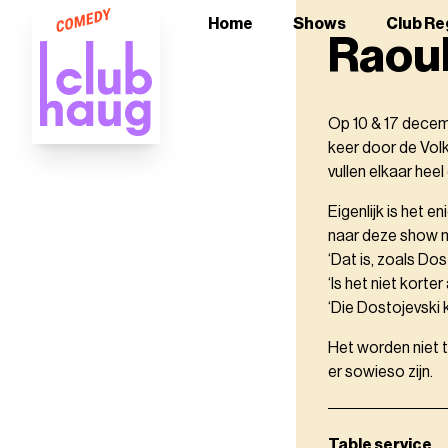
Home
Shows
Club Re
Raoul
Op 10 & 17 decem
keer door de Volk
vullen elkaar hee
Eigenlijk is het 
naar deze show 
‘Dat is, zoals Dos
‘Is het niet kor
‘Die Dostojevski k
Het worden niet te
er sowieso zijn.
Table service