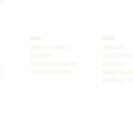
d.
Info
Club
DRANKJES & SNACKS
OVER ONS
KADOBON
CONTACT / RO
FAQ EN VOORWAARDEN
DE ZALEN
ON
COOKIEVERKLARING
MARKETING / P
WERKEN BIJ C