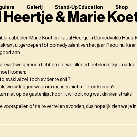
gulars
Galerij
Stand-Up Education
Shop
 Heertje & Marie Koe
ber dubbelen Marie Koet en Raoul Heertje in Comedyclub Haug. M
skrant uitgeroepen tot comedytalent van het jaar. Raoul nul keer
l goed aan.
enige wat we gemeen hebben dat we allebei heel slecht zijn in uitl
moet komen:
tojevski al zei, toch evidente shit?’
ter als we uitleggen waarom mensen niet moeten komen?’
an niet op de gastenlijst hoor, ik wil ook nog wat drinken straks’
 voorspellen of na te vertellen avonden, dus hopelijk zien we je in