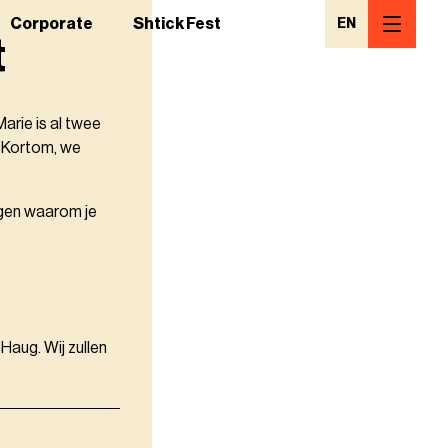
Corporate
Shtick Fest
EN
t
arie is al twee
. Kortom, we
eggen waarom je
 Haug. Wij zullen