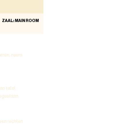
ZAAL: MAIN ROOM
komen, neem
an tafel
oegestaan.
geen rechten