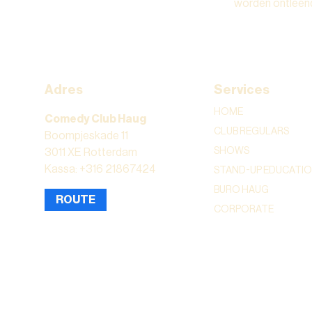
worden ontleen
Adres
Services
HOME
Comedy Club Haug
CLUB REGULARS
Boompjeskade 11
SHOWS
3011 XE Rotterdam
Kassa: +316 21867424
STAND-UP EDUCATI
BURO HAUG
ROUTE
CORPORATE