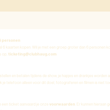
6 personen
l 6 kaarten kopen. Wil je met een groep groter dan 6 personen 
s op,
ticketing@clubhaug.com
stellen en betalen tijdens de show, je hapjes en drankjes worden a
 je telefoon alleen voor dit doel, fotograferen en filmen is niet t
n een ticket aanvaard je onze
voorwaarden
. Er kunnen hieraan 