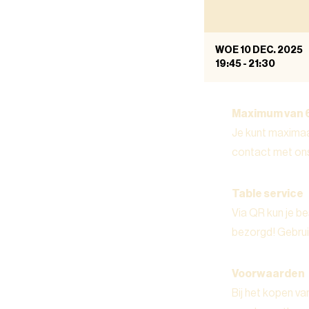
WOE 10 DEC. 2025
19:45
-
21:30
Maximum van 
Je kunt maximaa
contact met on
Table service
Via QR kun je be
bezorgd! Gebruik
Voorwaarden
Bij het kopen va