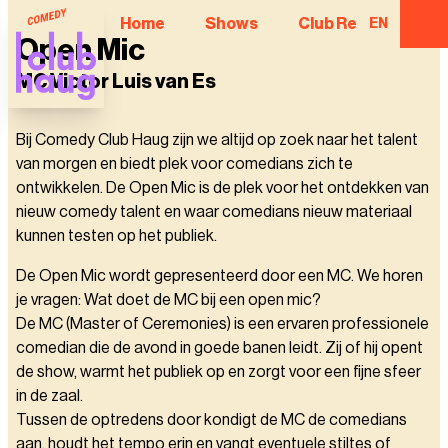
Home
Shows
Club Regulars
EN
Open Mic
MC Victor Luis van Es
Bij Comedy Club Haug zijn we altijd op zoek naar het talent
van morgen en biedt plek voor comedians zich te
ontwikkelen. De Open Mic is de plek voor het ontdekken van
nieuw comedy talent en waar comedians nieuw materiaal
kunnen testen op het publiek.
De Open Mic wordt gepresenteerd door een MC. We horen
je vragen: Wat doet de MC bij een open mic?
De MC (Master of Ceremonies) is een ervaren professionele
comedian die de avond in goede banen leidt. Zij of hij opent
de show, warmt het publiek op en zorgt voor een fijne sfeer
in de zaal.
Tussen de optredens door kondigt de MC de comedians
aan, houdt het tempo erin en vangt eventuele stiltes of