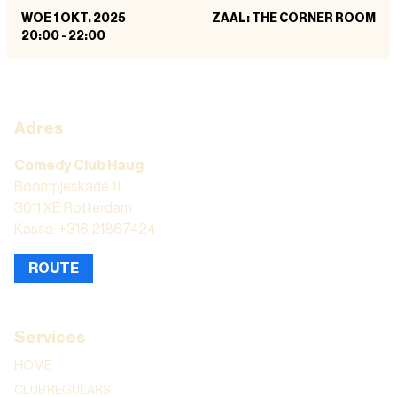
WOE 1 OKT. 2025
ZAAL: THE CORNER ROOM
20:00
-
22:00
Adres
Comedy Club Haug
Boompjeskade 11
3011 XE Rotterdam
Kassa: +316 21867424
ROUTE
Services
HOME
CLUB REGULARS