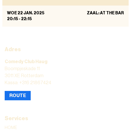
WOE 22 JAN. 2025
ZAAL: AT THE BAR
20:15
-
22:15
Adres
Comedy Club Haug
Boompjeskade 11
3011 XE Rotterdam
Kassa: +316 21867424
ROUTE
Services
HOME