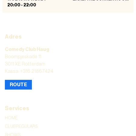
20:00
-
22:00
Adres
Comedy Club Haug
Boompjeskade 11
3011 XE Rotterdam
Kassa: +316 21867424
ROUTE
Services
HOME
CLUB REGULARS
SHOWS