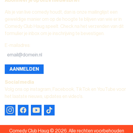
Abonneer je op onze nieuwsbrief
Als je van live comedy houdt, dan is onze mailinglijst een
geweldige manier om op de hoogte te blijven van wie er in
Comedy Club Haug speelt. Check na het verzenden van dit
formulier je inbox om je inschrijving te bevestigen.
E-mailadres
:
AANMELDEN
Social media
Volg ons op instagram, Facebook, TikTok en YouTube voor
het laatste nieuws, updates en video's.
Comedy Club Haug ©
2026
.
Alle rechten voorbehouden