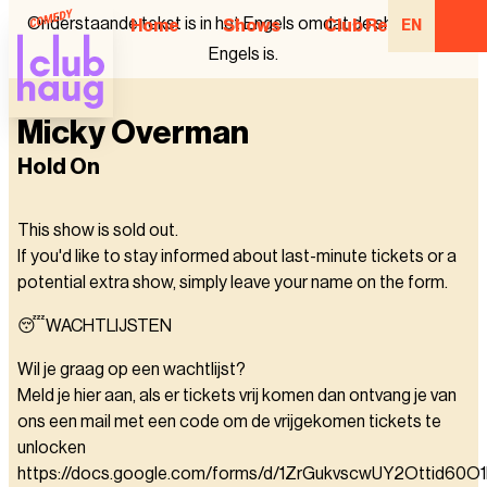
Onderstaande tekst is in het Engels omdat de show in het
Home
Shows
Club Regulars
EN
Engels is.
Micky Overman
Hold On
This show is sold out.
If you'd like to stay informed about last-minute tickets or a
potential extra show, simply leave your name on the form.
😴WACHTLIJSTEN
Wil je graag op een wachtlijst?
Meld je hier aan, als er tickets vrij komen dan ontvang je van
ons een mail met een code om de vrijgekomen tickets te
unlocken
https://docs.google.com/forms/d/1ZrGukvscwUY2Ottid60