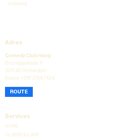
ontleend.
Adres
Comedy Club Haug
Boompjeskade 11
3011 XE Rotterdam
Kassa: +316 21867424
ROUTE
Services
HOME
CLUB REGULARS