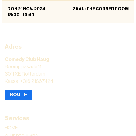
DON 21 NOV. 2024
ZAAL: THE CORNER ROOM
18:30
-
19:40
Adres
Comedy Club Haug
Boompjeskade 11
3011 XE Rotterdam
Kassa: +316 21867424
ROUTE
Services
HOME