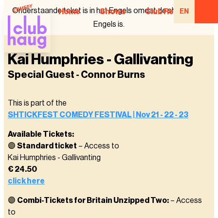
Onderstaande tekst is in het Engels omdat de show in het
Home
Shows
Club Regulars
EN
Engels is.
Kai Humphries - Gallivanting
Special Guest - Connor Burns
This is part of the
SHTICKFEST COMEDY FESTIVAL | Nov 21 - 22 - 23
Available Tickets:
🟣
Standard ticket
– Access to
Kai Humphries - Gallivanting
€ 24.50
click here
🟣
Combi-Tickets for Britain Unzipped Two:
– Access
to