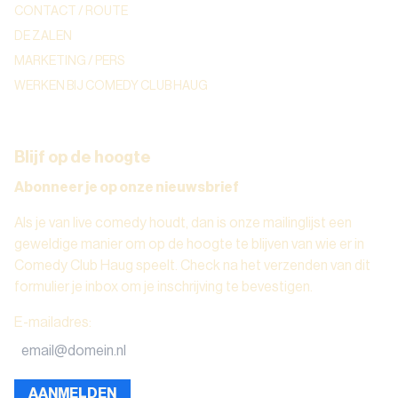
CONTACT / ROUTE
DE ZALEN
MARKETING / PERS
WERKEN BIJ COMEDY CLUB HAUG
Blijf op de hoogte
Abonneer je op onze nieuwsbrief
Als je van live comedy houdt, dan is onze mailinglijst een
geweldige manier om op de hoogte te blijven van wie er in
Comedy Club Haug speelt. Check na het verzenden van dit
formulier je inbox om je inschrijving te bevestigen.
E-mailadres
:
AANMELDEN