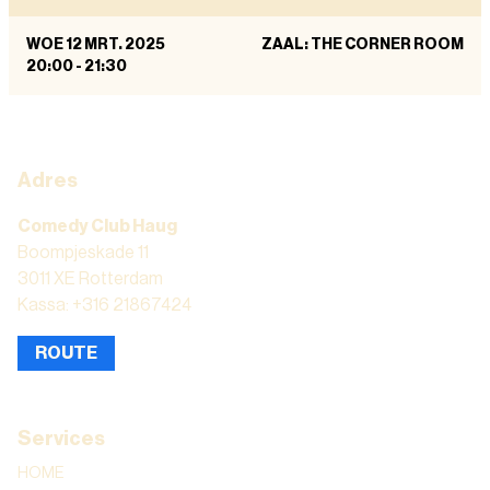
WOE 12 MRT. 2025
ZAAL: THE CORNER ROOM
20:00
-
21:30
Adres
Comedy Club Haug
Boompjeskade 11
3011 XE Rotterdam
Kassa: +316 21867424
ROUTE
Services
HOME