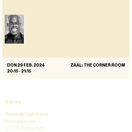
DON 29 FEB. 2024
ZAAL: THE CORNER ROOM
20:15
-
21:15
Adres
Comedy Club Haug
Boompjeskade 11
3011 XE Rotterdam