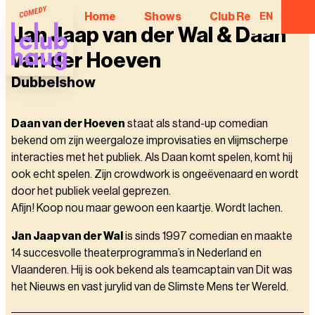
Home
Shows
Club Regulars
EN
Jan Jaap van der Wal & Daan
van der Hoeven
Dubbelshow
Daan van der Hoeven
staat als stand-up comedian
bekend om zijn weergaloze improvisaties en vlijmscherpe
interacties met het publiek. Als Daan komt spelen, komt hij
ook echt spelen. Zijn crowdwork is ongeëvenaard en wordt
door het publiek veelal geprezen.
Afijn! Koop nou maar gewoon een kaartje. Wordt lachen.
Jan Jaap van der Wal
is sinds 1997 comedian en maakte
14 succesvolle theaterprogramma’s in Nederland en
Vlaanderen. Hij is ook bekend als teamcaptain van Dit was
het Nieuws en vast jurylid van de Slimste Mens ter Wereld.