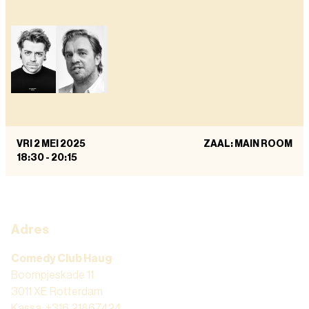
VRI 2 MEI 2025
ZAAL: MAIN ROOM
18:30
-
20:15
Adres
Comedy Club Haug
Boompjeskade 11
3011 XE Rotterdam
Kassa: +316 21867424