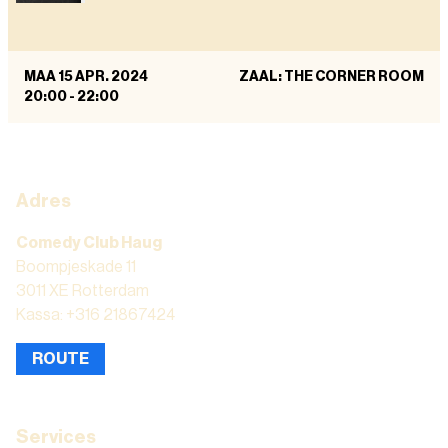
MAA 15 APR. 2024
ZAAL: THE CORNER ROOM
20:00
-
22:00
Adres
Comedy Club Haug
Boompjeskade 11
3011 XE Rotterdam
Kassa: +316 21867424
ROUTE
Services