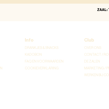
ZAAL:
Info
Club
DRANKJES & SNACKS
OVER ONS
KADOBON
CONTACT / RO
FAQ EN VOORWAARDEN
DE ZALEN
ON
COOKIEVERKLARING
MARKETING / P
WERKEN BIJ C