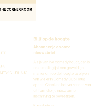
 THE CORNER ROOM
Blijf op de hoogte
Abonneer je op onze
nieuwsbrief
UTE
Als je van live comedy houdt, dan is
ERS
onze mailinglijst een geweldige
OMEDY CLUB HAUG
manier om op de hoogte te blijven
van wie er in Comedy Club Haug
speelt. Check na het verzenden van
dit formulier je inbox om je
inschrijving te bevestigen.
E-mailadres
: