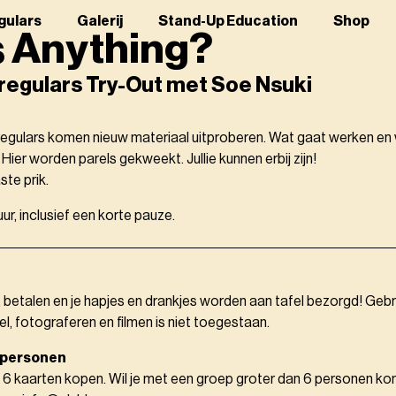
gulars
Galerij
Stand-Up Education
Shop
is Anything?
regulars Try-Out met Soe Nsuki
regulars komen nieuw materiaal uitproberen. Wat gaat werken en 
Hier worden parels gekweekt. Jullie kunnen erbij zijn!
te prik.
ur, inclusief een korte pauze.
, betalen en je hapjes en drankjes worden aan tafel bezorgd! Gebr
el, fotograferen en filmen is niet toegestaan.
 personen
 6 kaarten kopen. Wil je met een groep groter dan 6 personen k