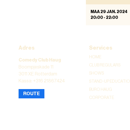
MAA 29 JAN. 2024
20:00
-
22:00
Adres
Services
HOME
Comedy Club Haug
CLUB REGULARS
Boompjeskade 11
SHOWS
3011 XE Rotterdam
Kassa: +316 21867424
STAND-UP EDUCATI
BURO HAUG
ROUTE
CORPORATE