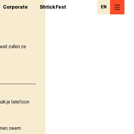
Corporate
Shtick Fest
EN
wat zullen ze
uik je telefoon
omen, neem