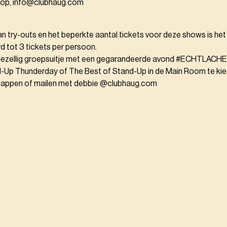
 op, info@clubhaug.com
an try-outs en het beperkte aantal tickets voor deze shows is h
rd tot 3 tickets per persoon.
n gezellig groepsuitje met een gegarandeerde avond #ECHTLACHE
d-Up Thunderday of The Best of Stand-Up in de Main Room te ki
s appen of mailen met debbie @clubhaug.com