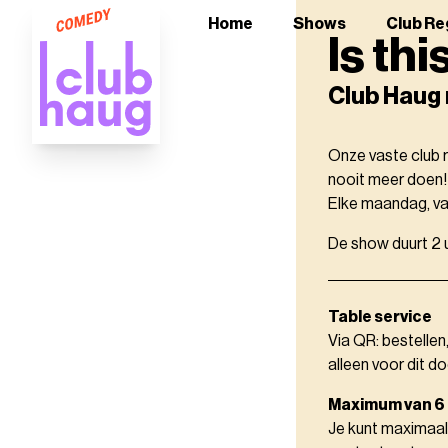
Home
Shows
Club Re
Is th
Club Haug 
Onze vaste club 
nooit meer doen! 
Elke maandag, vas
De show duurt 2 u
Table service
Via QR: bestellen
alleen voor dit do
Maximum van 6
Je kunt maximaal