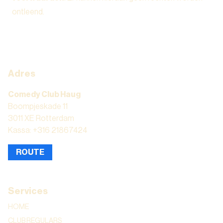
ontleend.
Adres
Comedy Club Haug
Boompjeskade 11
3011 XE Rotterdam
Kassa: +316 21867424
ROUTE
Services
HOME
CLUB REGULARS