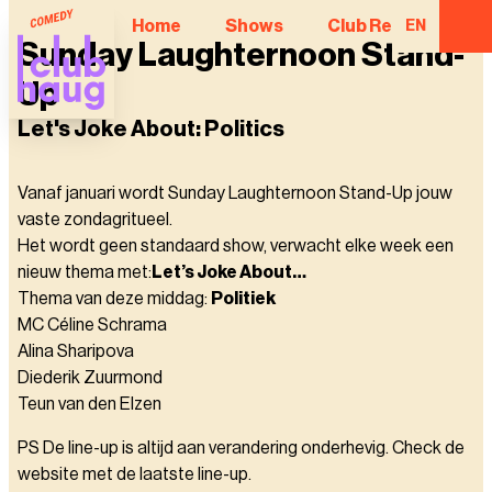
Home
Shows
Club Regulars
EN
Sunday Laughternoon Stand-
Up
Let's Joke About: Politics
Vanaf januari wordt Sunday Laughternoon Stand-Up jouw
vaste zondagritueel.
Het wordt geen standaard show, verwacht elke week een
nieuw thema met:
Let’s Joke About…
Thema van deze middag:
Politiek
MC Céline Schrama
Alina Sharipova
Diederik Zuurmond
Teun van den Elzen
PS De line-up is altijd aan verandering onderhevig. Check de
website met de laatste line-up.