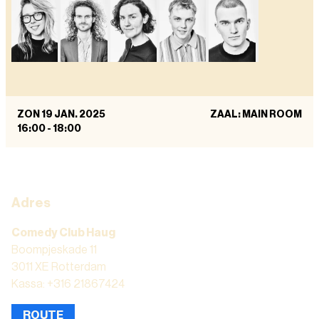
ZON 19 JAN. 2025
ZAAL: MAIN ROOM
16:00
-
18:00
Adres
Comedy Club Haug
Boompjeskade 11
3011 XE Rotterdam
Kassa: +316 21867424
ROUTE