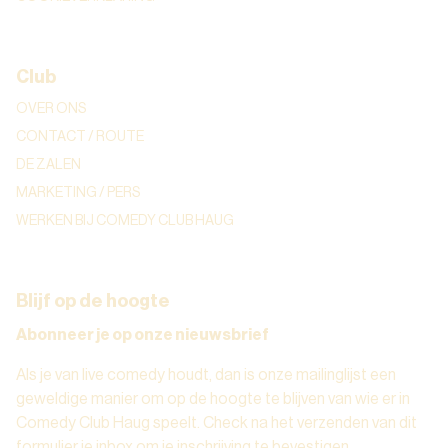
Club
OVER ONS
CONTACT / ROUTE
DE ZALEN
MARKETING / PERS
WERKEN BIJ COMEDY CLUB HAUG
Blijf op de hoogte
Abonneer je op onze nieuwsbrief
Als je van live comedy houdt, dan is onze mailinglijst een
geweldige manier om op de hoogte te blijven van wie er in
Comedy Club Haug speelt. Check na het verzenden van dit
formulier je inbox om je inschrijving te bevestigen.