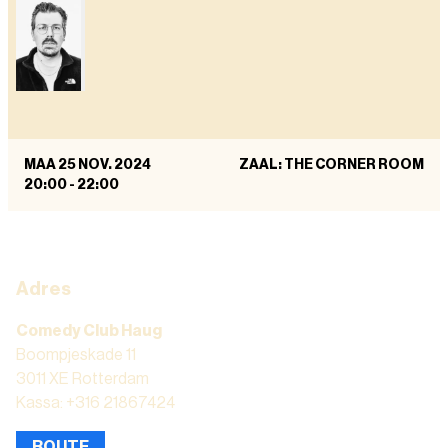
MAA 25 NOV. 2024
ZAAL: THE CORNER ROOM
20:00
-
22:00
Adres
Comedy Club Haug
Boompjeskade 11
3011 XE Rotterdam
Kassa: +316 21867424
ROUTE