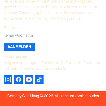
Als je van live comedy houdt, dan is onze mailinglijst een
geweldige manier om op de hoogte te blijven van wie er in
Comedy Club Haug speelt. Check na het verzenden van dit
formulier je inbox om je inschrijving te bevestigen.
E-mailadres
:
AANMELDEN
Social media
Volg ons op instagram, Facebook, TikTok en YouTube voor
het laatste nieuws, updates en video's.
Comedy Club Haug ©
2026
.
Alle rechten voorbehouden