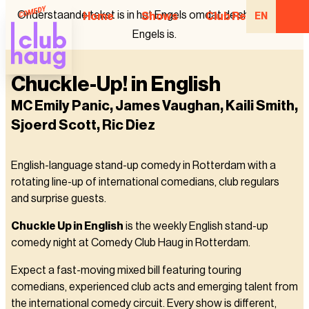
Onderstaande tekst is in het Engels omdat de show in het
Home
Shows
Club Regulars
EN
Engels is.
Chuckle-Up! in English
MC Emily Panic, James Vaughan, Kaili Smith,
Sjoerd Scott, Ric Diez
English-language stand-up comedy in Rotterdam with a
rotating line-up of international comedians, club regulars
and surprise guests.
Chuckle Up in English
is the weekly English stand-up
comedy night at Comedy Club Haug in Rotterdam.
Expect a fast-moving mixed bill featuring touring
comedians, experienced club acts and emerging talent from
the international comedy circuit. Every show is different,