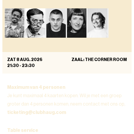
ZAT 8 AUG. 2026
ZAAL: THE CORNER ROOM
21:30
-
23:30
Maximum van 4 personen
Je kunt maximaal 4 kaarten kopen. Wil je met een groep
groter dan 4 personen komen, neem contact met ons op,
ticketing@clubhaug.com
Table service