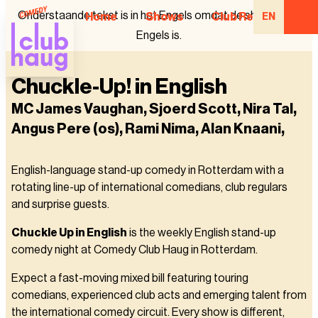
Onderstaande tekst is in het Engels omdat de show in het
Home
Shows
Club Regulars
EN
Engels is.
Chuckle-Up! in English
MC James Vaughan, Sjoerd Scott, Nira Tal,
Angus Pere (os), Rami Nima, Alan Knaani,
English-language stand-up comedy in Rotterdam with a
rotating line-up of international comedians, club regulars
and surprise guests.
Chuckle Up in English
is the weekly English stand-up
comedy night at Comedy Club Haug in Rotterdam.
Expect a fast-moving mixed bill featuring touring
comedians, experienced club acts and emerging talent from
the international comedy circuit. Every show is different,