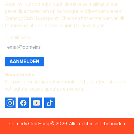
Als je van live comedy houdt, dan is onze mailinglijst een
geweldige manier om op de hoogte te blijven van wie er in
Comedy Club Haug speelt. Check na het verzenden van dit
formulier je inbox om je inschrijving te bevestigen.
E-mailadres
:
AANMELDEN
Social media
Volg ons op instagram, Facebook, TikTok en YouTube voor
het laatste nieuws, updates en video's.
Comedy Club Haug ©
2026
.
Alle rechten voorbehouden