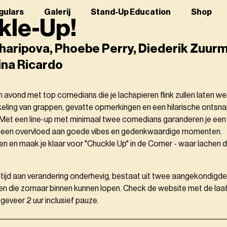
gulars
Galerij
Stand-Up Education
Shop
kle-Up!
haripova, Phoebe Perry, Diederik Zuur
ina Ricardo
n avond met top comedians die je lachspieren flink zullen laten w
ling van grappen, gevatte opmerkingen en een hilarische ontsnap
. Met een line-up met minimaal twee comedians garanderen je e
t een overvloed aan goede vibes en gedenkwaardige momenten.
en en maak je klaar voor "Chuckle Up" in de Corner - waar lachen 
altijd aan verandering onderhevig, bestaat uit twee aangekondig
en die zomaar binnen kunnen lopen. Check de website met de laats
eveer 2 uur inclusief pauze.