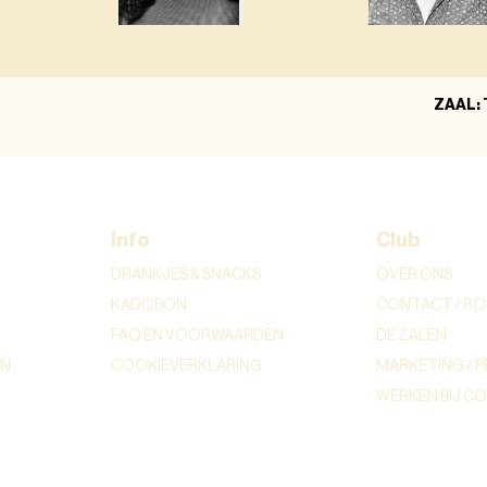
ZAAL:
Info
Club
DRANKJES & SNACKS
OVER ONS
KADOBON
CONTACT / RO
FAQ EN VOORWAARDEN
DE ZALEN
ON
COOKIEVERKLARING
MARKETING / P
WERKEN BIJ C