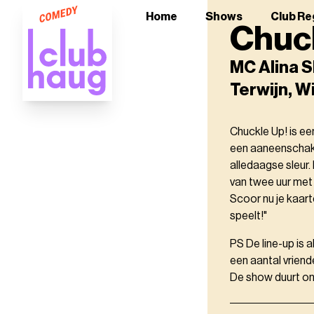
Home
Shows
Club Re
Chuc
MC Alina S
Terwijn, W
Chuckle Up! is ee
een aaneenschake
alledaagse sleur
van twee uur me
Scoor nu je kaart
speelt!"
PS De line-up is 
een aantal vriend
De show duurt ong