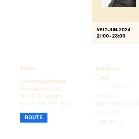
VRI 7 JUN. 2024
21:00
-
23:00
Adres
Services
HOME
Comedy Club Haug
CLUB REGULARS
Boompjeskade 11
SHOWS
3011 XE Rotterdam
Kassa: +316 21867424
STAND-UP EDUCATI
BURO HAUG
ROUTE
CORPORATE