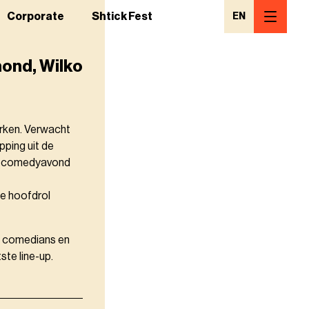
Corporate
Shtick Fest
EN
mond, Wilko
erken. Verwacht
ping uit de
en comedyavond
de hoofdrol
de comedians en
te line-up.