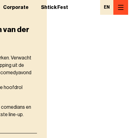
Corporate
Shtick Fest
EN
n van der
erken. Verwacht
ping uit de
en comedyavond
de hoofdrol
de comedians en
te line-up.