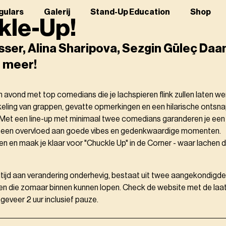
gulars
Galerij
Stand-Up Education
Shop
kle-Up!
sser, Alina Sharipova, Sezgin Gūleç Daa
 meer!
n avond met top comedians die je lachspieren flink zullen laten w
ling van grappen, gevatte opmerkingen en een hilarische ontsnap
. Met een line-up met minimaal twee comedians garanderen je e
t een overvloed aan goede vibes en gedenkwaardige momenten.
en en maak je klaar voor "Chuckle Up" in de Corner - waar lachen 
altijd aan verandering onderhevig, bestaat uit twee aangekondig
en die zomaar binnen kunnen lopen. Check de website met de laats
eveer 2 uur inclusief pauze.