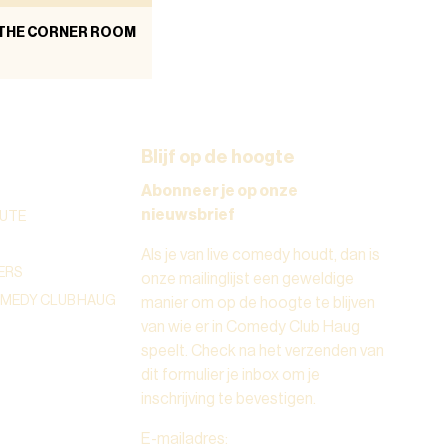
 THE CORNER ROOM
Blijf op de hoogte
Abonneer je op onze
nieuwsbrief
UTE
Als je van live comedy houdt, dan is
ERS
onze mailinglijst een geweldige
OMEDY CLUB HAUG
manier om op de hoogte te blijven
van wie er in Comedy Club Haug
speelt. Check na het verzenden van
dit formulier je inbox om je
inschrijving te bevestigen.
E-mailadres
: