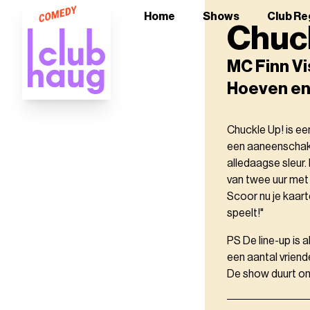
Home
Shows
Club Re
Chuc
MC Finn Vi
Hoeven en
Chuckle Up! is ee
een aaneenschake
alledaagse sleur
van twee uur me
Scoor nu je kaart
speelt!"
PS De line-up is 
een aantal vriend
De show duurt ong