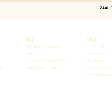
ZAAL:
Info
Club
DRANKJES & SNACKS
OVER ONS
KADOBON
CONTACT / RO
FAQ EN VOORWAARDEN
DE ZALEN
ON
COOKIEVERKLARING
MARKETING / P
WERKEN BIJ C