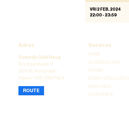
VRI 2 FEB. 2024
22:00
-
23:59
Adres
Services
HOME
Comedy Club Haug
CLUB REGULARS
Boompjeskade 11
SHOWS
3011 XE Rotterdam
Kassa: +316 21867424
STAND-UP EDUCATI
BURO HAUG
ROUTE
CORPORATE