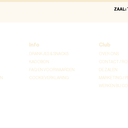
ZAAL:
Info
Club
DRANKJES & SNACKS
OVER ONS
KADOBON
CONTACT / RO
FAQ EN VOORWAARDEN
DE ZALEN
ON
COOKIEVERKLARING
MARKETING / P
WERKEN BIJ C