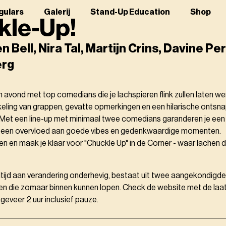
gulars
Galerij
Stand-Up Education
Shop
kle-Up!
Bell, Nira Tal, Martijn Crins, Davine Peri
erg
n avond met top comedians die je lachspieren flink zullen laten w
ling van grappen, gevatte opmerkingen en een hilarische ontsnap
. Met een line-up met minimaal twee comedians garanderen je e
t een overvloed aan goede vibes en gedenkwaardige momenten.
en en maak je klaar voor "Chuckle Up" in de Corner - waar lachen 
altijd aan verandering onderhevig, bestaat uit twee aangekondig
en die zomaar binnen kunnen lopen. Check de website met de laats
eveer 2 uur inclusief pauze.