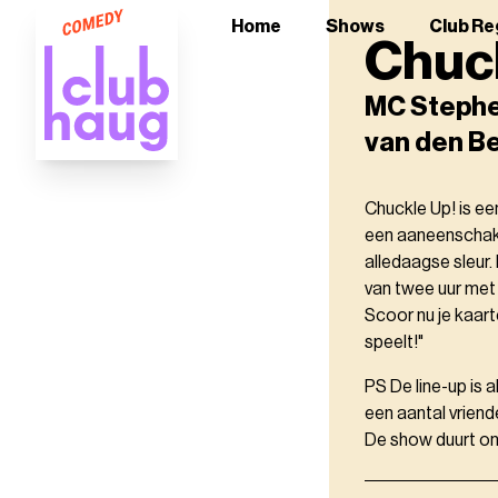
Home
Shows
Club Re
Chuc
MC Stephen 
van den B
Chuckle Up! is ee
een aaneenschake
alledaagse sleur
van twee uur me
Scoor nu je kaart
speelt!"
PS De line-up is 
een aantal vriend
De show duurt ong