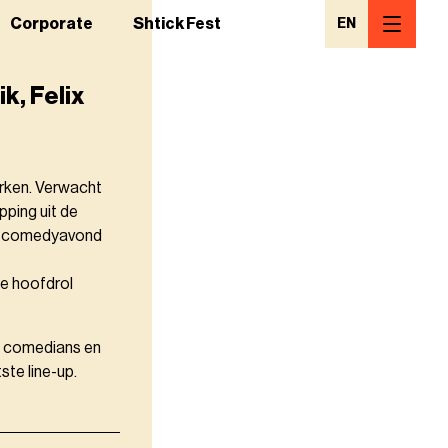
Corporate
Shtick Fest
EN
k, Felix
erken. Verwacht
ping uit de
en comedyavond
de hoofdrol
de comedians en
te line-up.