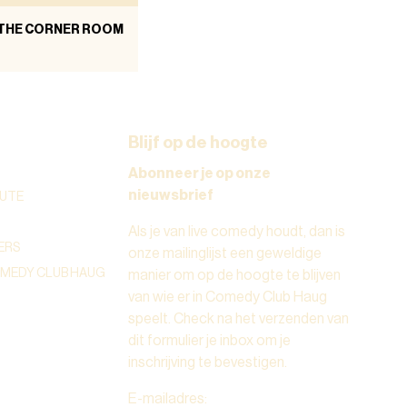
 THE CORNER ROOM
Blijf op de hoogte
Abonneer je op onze
nieuwsbrief
UTE
Als je van live comedy houdt, dan is
ERS
onze mailinglijst een geweldige
OMEDY CLUB HAUG
manier om op de hoogte te blijven
van wie er in Comedy Club Haug
speelt. Check na het verzenden van
dit formulier je inbox om je
inschrijving te bevestigen.
E-mailadres
: